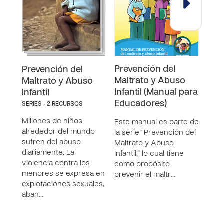
Prevención del
Mód
Prevención del
Maltrato y Abuso
Pre
Maltrato y Abuso
Infantil (Manual para
Infantil
Este
Educadores)
SERIES - 2 RECURSOS
de la
recu
Millones de niños
Este manual es parte de
viole
alrededor del mundo
la serie “Prevención del
niñez
sufren del abuso
Maltrato y Abuso
dise
diariamente. La
Infantil,” lo cual tiene
violencia contra los
como propósito
menores se expresa en
prevenir el maltr…
explotaciones sexuales,
aban…