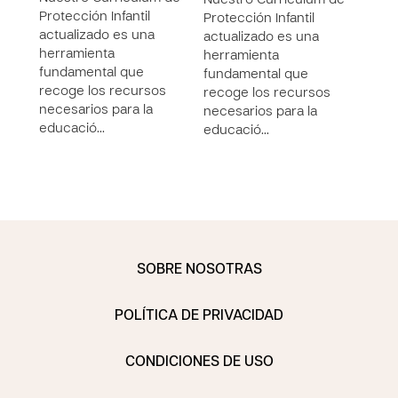
Nuestro Curriculum de
Nues
Protección Infantil
Protección Infantil
Prote
actualizado es una
actualizado es una
actu
herramienta
herramienta
herr
fundamental que
fundamental que
fund
recoge los recursos
recoge los recursos
reco
necesarios para la
necesarios para la
nece
educació…
educació…
educ
SOBRE NOSOTRAS
POLÍTICA DE PRIVACIDAD
CONDICIONES DE USO