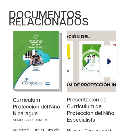
DOCUMENTOS
RELACIONADOS
Presentación del
Cur
Curriculum
Curriculum de
pad
Protección del Niño
Protección del Niño
cui
Nicaragua
Especialista
Pro
SERIES - 9 RECURSOS
Nuestro Curriculum de