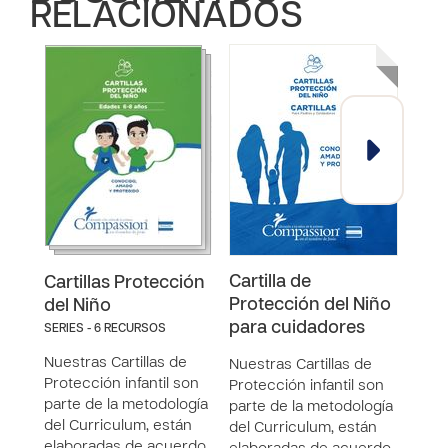
RELACIONADOS
Cartilla de
Cart
Cartillas Protección
Protección del Niño
Pro
del Niño
para cuidadores
15 a
SERIES - 6 RECURSOS
Nuestras Cartillas de
Nuestras Cartillas de
Nues
Protección infantil son
Protección infantil son
Prote
parte de la metodología
parte de la metodología
part
del Curriculum, están
del Curriculum, están
del 
elaboradas de acuerdo