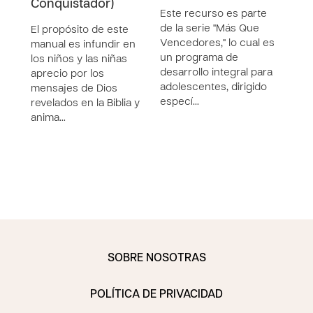
Conquistador)
Ver
Este recurso es parte
Dio
de la serie "Más Que
El propósito de este
Vencedores," lo cual es
manual es infundir en
El p
un programa de
los niños y las niñas
manu
desarrollo integral para
aprecio por los
la vi
adolescentes, dirigido
mensajes de Dios
niña
especí…
revelados en la Biblia y
verd
anima…
docu
comp
SOBRE NOSOTRAS
POLÍTICA DE PRIVACIDAD