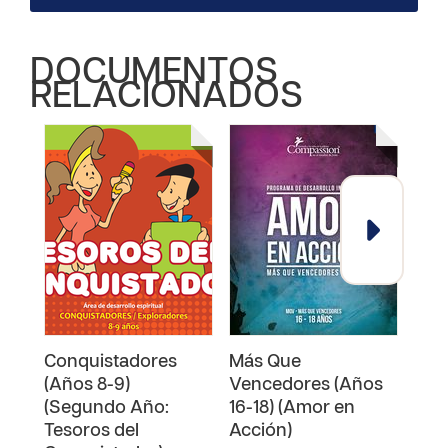
DOCUMENTOS
RELACIONADOS
Conquistadores
Más Que
Plan
(Años 8-9)
Vencedores (Años
Desa
(Segundo Año:
16-18) (Amor en
(Año
Tesoros del
Acción)
Con