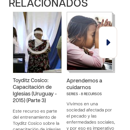
RELACIONADOS
Toyditz Cosico:
Lecc
Aprendemos a
Capacitación de
cue
cuidarnos
Iglesias (Uruguay -
SERIES - 8 RECURSOS
Este
2015) (Parte 3)
Vivimos en una
de la
sociedad afectada por
“Apr
Este recurso es parte
el pecado y las
cuida
del entrenamiento de
enfermedades sociales,
dise
Toyditz Cosico sobre la
y por eso es imperativo
los n
capacitación de iglesias,