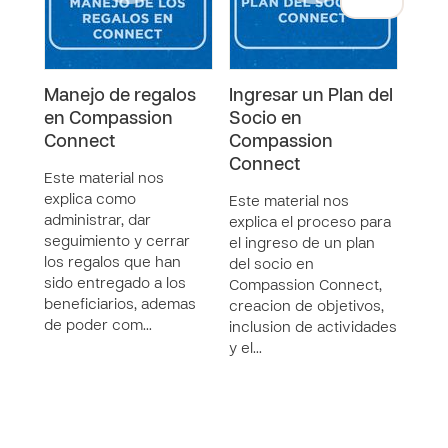
Manejo de regalos
Ingresar un Plan del
Conc
en Compassion
Socio en
Ban
Connect
Compassion
Este
Connect
expl
Este material nos
para
explica como
Este material nos
conc
administrar, dar
explica el proceso para
dent
seguimiento y cerrar
el ingreso de un plan
conc
los regalos que han
del socio en
fund
sido entregado a los
Compassion Connect,
beneficiarios, ademas
creacion de objetivos,
de poder com…
inclusion de actividades
y el…